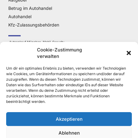
Betrug im Autohandel
Autohandel
Kfz-Zulassungsbehörden
Autoankauf München
Mobil
Security
Cookie-Zustimmung
Jetzt Auto Verkaufen
verwalten
Um dir ein optimales Erlebnis zu bieten, verwenden wir Technologien
PKW Bestand in MUC
wie Cookies, um Geräteinformationen zu speichern und/oder darauf
zuzugreifen. Wenn du diesen Technologien zustimmst, können wir
Daten wie das Surfverhalten oder eindeutige IDs auf dieser Website
Strassenverkehrsamt
verarbeiten. Wenn du deine Zustimmung nicht erteilst oder
Fahrzeugzulassung
zurückziehst, können bestimmte Merkmale und Funktionen
beeinträchtigt werden.
Wir
Jobs
Presse
Kontakt
Akzeptieren
Ablehnen